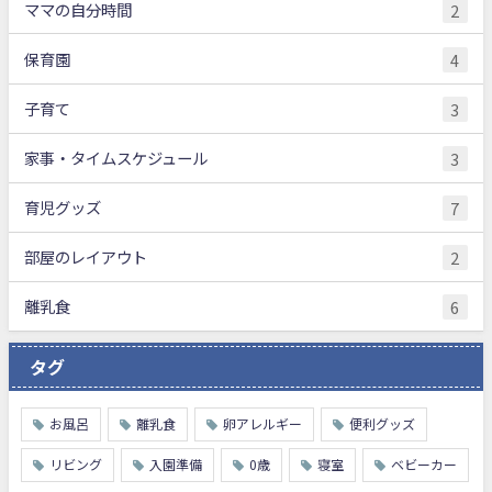
ママの自分時間
2
保育園
4
子育て
3
家事・タイムスケジュール
3
育児グッズ
7
部屋のレイアウト
2
離乳食
6
タグ
お風呂
離乳食
卵アレルギー
便利グッズ
リビング
入園準備
0歳
寝室
ベビーカー