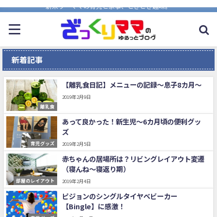
新米ワーママの育児と家事、ときどき趣味。
新着記事
【離乳食日記】メニューの記録～息子8カ月～
2019年2月9日
離乳食
あって良かった！新生児～6カ月頃の便利グッ
ズ
育児グッズ
2019年2月5日
赤ちゃんの居場所は？リビングレイアウト変遷
（寝んね～寝返り期）
部屋のレイアウト
2019年2月4日
ピジョンのシングルタイヤベビーカー
【Bingle】に感激！